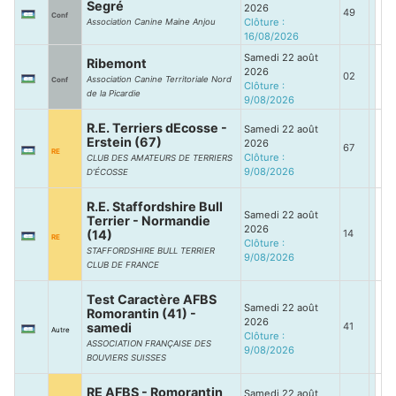
Segré
2026
49
Conf
Clôture :
Association Canine Maine Anjou
16/08/2026
Samedi 22 août
Ribemont
2026
02
Association Canine Territoriale Nord
Conf
Clôture :
de la Picardie
9/08/2026
R.E. Terriers dEcosse -
Samedi 22 août
Erstein (67)
2026
67
RE
Clôture :
CLUB DES AMATEURS DE TERRIERS
9/08/2026
D’ÉCOSSE
R.E. Staffordshire Bull
Samedi 22 août
Terrier - Normandie
2026
(14)
14
RE
Clôture :
STAFFORDSHIRE BULL TERRIER
9/08/2026
CLUB DE FRANCE
Test Caractère AFBS
Samedi 22 août
Romorantin (41) -
2026
samedi
41
Autre
Clôture :
ASSOCIATION FRANÇAISE DES
9/08/2026
BOUVIERS SUISSES
RE AFBS - Romorantin
Samedi 22 août