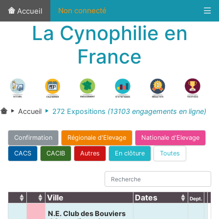
Non connecté
Accueil
La Cynophilie en
France
Accueil
272 Expositions
(13103 engagements en ligne)
Confirmation
Régionale d'Elevage
Nationale d'Elevage
CACS
CACIB
Autres
En clôture
Toutes
Ville
Dates
Dept.
N.E. Club des Bouviers