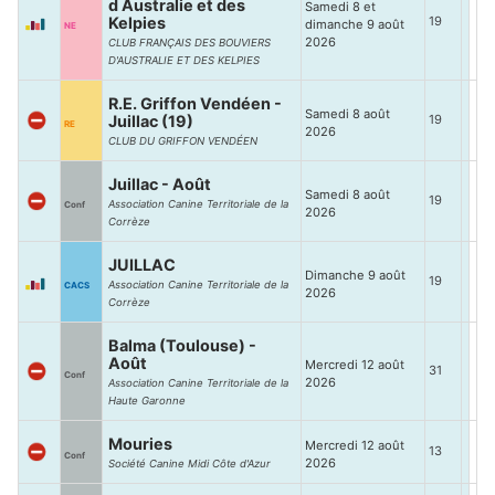
d Australie et des
Samedi 8 et
Kelpies
19
dimanche 9 août
NE
2026
CLUB FRANÇAIS DES BOUVIERS
D'AUSTRALIE ET DES KELPIES
R.E. Griffon Vendéen -
Samedi 8 août
Juillac (19)
19
RE
2026
CLUB DU GRIFFON VENDÉEN
Juillac - Août
Samedi 8 août
19
Association Canine Territoriale de la
Conf
2026
Corrèze
JUILLAC
Dimanche 9 août
19
Association Canine Territoriale de la
CACS
2026
Corrèze
Balma (Toulouse) -
Août
Mercredi 12 août
31
Conf
2026
Association Canine Territoriale de la
Haute Garonne
Mouries
Mercredi 12 août
13
Conf
2026
Société Canine Midi Côte d'Azur