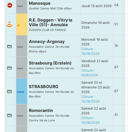
Manosque
04
Jeudi 13 août 2026
Conf
Société Canine Midi Côte d'Azur
R.E. Doggen - Vitry la
Dimanche 16 août
Ville (51)- Annulée
51
RE
2026
DOGGEN CLUB DE FRANCE
Mercredi 19 août
Annecy-Argonay
2026
74
Association Canine Territoriale
Conf
Clôture :
Rhône-Alpes
16/08/2026
Vendredi 21 août
Strasbourg (Erstein)
2026
67
Association Canine Territoriale du
Conf
Clôture :
Bas-Rhin
9/08/2026
Samedi 22 et
STRASBOURG
dimanche 23 août
67
2026
Association Canine Territoriale du
CACS
Clôture :
Bas-Rhin
12/08/2026
Samedi 22 août
Romorantin
2026
41
Association Canine Territoriale
Conf
Clôture :
Centre Val de Loire
16/08/2026
Samedi 22 août