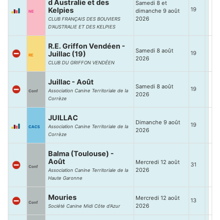
d Australie et des
Samedi 8 et
Kelpies
19
dimanche 9 août
NE
2026
CLUB FRANÇAIS DES BOUVIERS
D'AUSTRALIE ET DES KELPIES
R.E. Griffon Vendéen -
Samedi 8 août
Juillac (19)
19
RE
2026
CLUB DU GRIFFON VENDÉEN
Juillac - Août
Samedi 8 août
19
Association Canine Territoriale de la
Conf
2026
Corrèze
JUILLAC
Dimanche 9 août
19
Association Canine Territoriale de la
CACS
2026
Corrèze
Balma (Toulouse) -
Août
Mercredi 12 août
31
Conf
2026
Association Canine Territoriale de la
Haute Garonne
Mouries
Mercredi 12 août
13
Conf
2026
Société Canine Midi Côte d'Azur