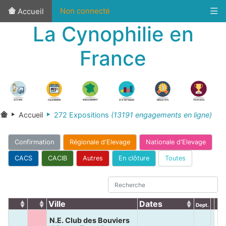
Non connecté
Accueil
La Cynophilie en
France
Accueil
272 Expositions
(13191 engagements en ligne)
Confirmation
Régionale d'Elevage
Nationale d'Elevage
CACS
CACIB
Autres
En clôture
Toutes
Ville
Dates
Dept.
N.E. Club des Bouviers