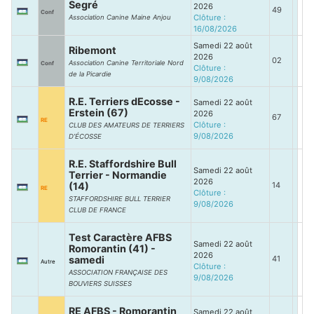
Segré
2026
49
Conf
Clôture :
Association Canine Maine Anjou
16/08/2026
Samedi 22 août
Ribemont
2026
02
Association Canine Territoriale Nord
Conf
Clôture :
de la Picardie
9/08/2026
R.E. Terriers dEcosse -
Samedi 22 août
Erstein (67)
2026
67
RE
Clôture :
CLUB DES AMATEURS DE TERRIERS
9/08/2026
D’ÉCOSSE
R.E. Staffordshire Bull
Samedi 22 août
Terrier - Normandie
2026
(14)
14
RE
Clôture :
STAFFORDSHIRE BULL TERRIER
9/08/2026
CLUB DE FRANCE
Test Caractère AFBS
Samedi 22 août
Romorantin (41) -
2026
samedi
41
Autre
Clôture :
ASSOCIATION FRANÇAISE DES
9/08/2026
BOUVIERS SUISSES
RE AFBS - Romorantin
Samedi 22 août