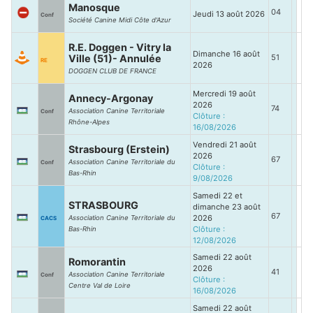
Manosque
04
Jeudi 13 août 2026
Conf
Société Canine Midi Côte d'Azur
R.E. Doggen - Vitry la
Dimanche 16 août
Ville (51)- Annulée
51
RE
2026
DOGGEN CLUB DE FRANCE
Mercredi 19 août
Annecy-Argonay
2026
74
Association Canine Territoriale
Conf
Clôture :
Rhône-Alpes
16/08/2026
Vendredi 21 août
Strasbourg (Erstein)
2026
67
Association Canine Territoriale du
Conf
Clôture :
Bas-Rhin
9/08/2026
Samedi 22 et
STRASBOURG
dimanche 23 août
67
2026
Association Canine Territoriale du
CACS
Clôture :
Bas-Rhin
12/08/2026
Samedi 22 août
Romorantin
2026
41
Association Canine Territoriale
Conf
Clôture :
Centre Val de Loire
16/08/2026
Samedi 22 août