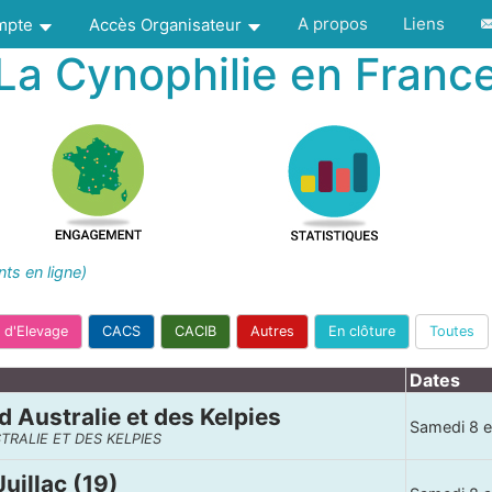
A propos
Liens
ompte
Accès Organisateur
La Cynophilie en Franc
s en ligne)
 d'Elevage
CACS
CACIB
Autres
En clôture
Toutes
Dates
d Australie et des Kelpies
Samedi 8 e
TRALIE ET DES KELPIES
uillac (19)