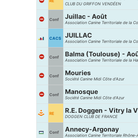
RE
CLUB DU GRIFFON VENDÉEN
Juillac - Août
Conf
Association Canine Territoriale de la C
JUILLAC
CACS
Association Canine Territoriale de la C
Balma (Toulouse) - Ao
Conf
Association Canine Territoriale de la 
Mouries
Conf
Société Canine Midi Côte d'Azur
Manosque
Conf
Société Canine Midi Côte d'Azur
R.E. Doggen - Vitry la V
RE
DOGGEN CLUB DE FRANCE
Annecy-Argonay
Conf
Association Canine Territoriale Rhône-