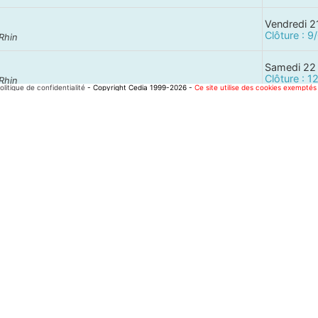
Vendredi 2
Clôture : 
Rhin
Samedi 22 
Clôture : 
Rhin
olitique de confidentialité
- Copyright Cedia 1999-2026 -
Ce site utilise des cookies exemp
Samedi 22
Clôture : 
Samedi 22
Clôture : 
Val de Loire
Samedi 22
Clôture : 
 la Picardie
rque (62)
Samedi 22
Clôture : 
 Terrier - Normandie (14)
Samedi 22
Clôture : 
 DE FRANCE