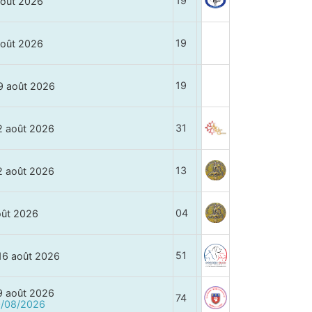
19
août 2026
19
août 2026
19
9 août 2026
31
2 août 2026
13
2 août 2026
04
oût 2026
51
16 août 2026
9 août 2026
74
10/08/2026