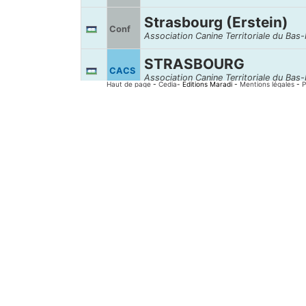
Strasbourg (Erstein)
Conf
Association Canine Territoriale du Bas-
STRASBOURG
CACS
Association Canine Territoriale du Bas-
Haut de page
-
Cedia
- Editions Maradi -
Mentions légales
-
P
Segré
Conf
Association Canine Maine Anjou
Romorantin
Conf
Association Canine Territoriale Centre 
Ribemont
Conf
Association Canine Territoriale Nord de
R.E. Drahthaar - Zutke
RE
DRAHTHAAR CLUB DE FRANCE
R.E. Staffordshire Bull
RE
STAFFORDSHIRE BULL TERRIER CLUB