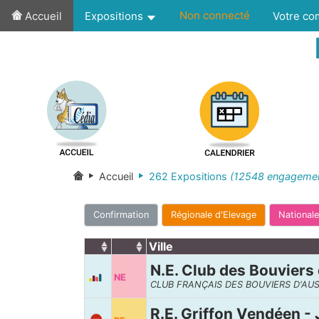
Non connecté
Accueil
Expositions
Votre c
Accueil
262 Expositions
(12548 engagement
Confirmation
Régionale d'Elevage
Nationale
Ville
N.E. Club des Bouviers 
NE
CLUB FRANÇAIS DES BOUVIERS D'AUS
R.E. Griffon Vendéen - J