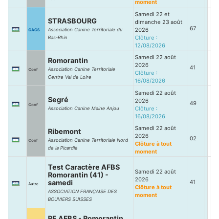
moment
Samedi 22 et
STRASBOURG
dimanche 23 août
67
2026
Association Canine Territoriale du
CACS
Clôture :
Bas-Rhin
12/08/2026
Samedi 22 août
Romorantin
2026
41
Association Canine Territoriale
Conf
Clôture :
Centre Val de Loire
16/08/2026
Samedi 22 août
Segré
2026
49
Conf
Clôture :
Association Canine Maine Anjou
16/08/2026
Samedi 22 août
Ribemont
2026
02
Association Canine Territoriale Nord
Conf
Clôture à tout
de la Picardie
moment
Test Caractère AFBS
Samedi 22 août
Romorantin (41) -
2026
samedi
41
Autre
Clôture à tout
ASSOCIATION FRANÇAISE DES
moment
BOUVIERS SUISSES
RE AFBS - Romorantin