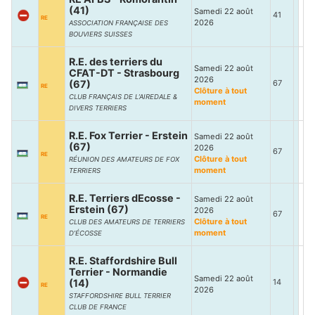
(41)
Samedi 22 août
41
RE
2026
ASSOCIATION FRANÇAISE DES
BOUVIERS SUISSES
R.E. des terriers du
Samedi 22 août
CFAT-DT - Strasbourg
2026
(67)
67
RE
Clôture à tout
CLUB FRANÇAIS DE L’AIREDALE &
moment
DIVERS TERRIERS
R.E. Fox Terrier - Erstein
Samedi 22 août
(67)
2026
67
RE
Clôture à tout
RÉUNION DES AMATEURS DE FOX
moment
TERRIERS
R.E. Terriers dEcosse -
Samedi 22 août
Erstein (67)
2026
67
RE
Clôture à tout
CLUB DES AMATEURS DE TERRIERS
moment
D’ÉCOSSE
R.E. Staffordshire Bull
Terrier - Normandie
Samedi 22 août
(14)
14
RE
2026
STAFFORDSHIRE BULL TERRIER
CLUB DE FRANCE