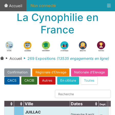
Non connecté
Accueil
La Cynophilie en
France
Accueil
269 Expositions
(13535 engagements en ligne)
Confirmation
Régionale d'Elevage
Nationale d'Elevage
CACS
CACIB
Autres
En clôture
Toutes
Ville
Dates
Dept.
JUILLAC
Dimanche 9 août