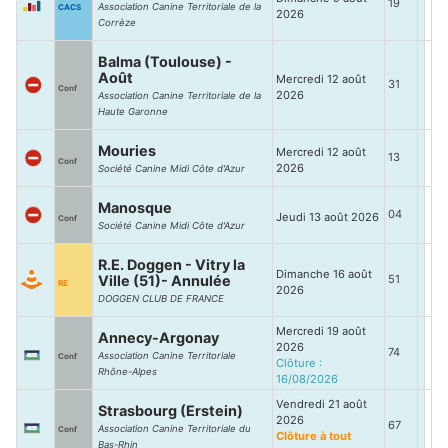
19
Association Canine Territoriale de la
CACS
2026
Corrèze
Balma (Toulouse) -
Août
Mercredi 12 août
31
Conf
2026
Association Canine Territoriale de la
Haute Garonne
Mouries
Mercredi 12 août
13
Conf
2026
Société Canine Midi Côte d'Azur
Manosque
04
Jeudi 13 août 2026
Conf
Société Canine Midi Côte d'Azur
R.E. Doggen - Vitry la
Dimanche 16 août
Ville (51)- Annulée
51
RE
2026
DOGGEN CLUB DE FRANCE
Mercredi 19 août
Annecy-Argonay
2026
74
Association Canine Territoriale
Conf
Clôture :
Rhône-Alpes
16/08/2026
Vendredi 21 août
Strasbourg (Erstein)
2026
67
Association Canine Territoriale du
Conf
Clôture à tout
Bas-Rhin