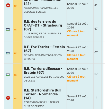
(41)
Samedi 22 août
41
RE
2026
ASSOCIATION FRANÇAISE DES
BOUVIERS SUISSES
R.E. des terriers du
Samedi 22 août
CFAT-DT - Strasbourg
2026
(67)
67
RE
Clôture à tout
CLUB FRANÇAIS DE L’AIREDALE &
moment
DIVERS TERRIERS
R.E. Fox Terrier - Erstein
Samedi 22 août
(67)
2026
67
RE
Clôture à tout
RÉUNION DES AMATEURS DE FOX
moment
TERRIERS
R.E. Terriers dEcosse -
Samedi 22 août
Erstein (67)
2026
67
RE
Clôture à tout
CLUB DES AMATEURS DE TERRIERS
moment
D’ÉCOSSE
R.E. Staffordshire Bull
Terrier - Normandie
Samedi 22 août
(14)
14
RE
2026
STAFFORDSHIRE BULL TERRIER
CLUB DE FRANCE