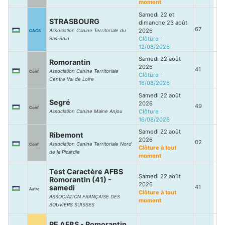
moment
Samedi 22 et
STRASBOURG
dimanche 23 août
67
2026
Association Canine Territoriale du
CACS
Clôture :
Bas-Rhin
12/08/2026
Samedi 22 août
Romorantin
2026
41
Association Canine Territoriale
Conf
Clôture :
Centre Val de Loire
16/08/2026
Samedi 22 août
Segré
2026
49
Conf
Clôture :
Association Canine Maine Anjou
16/08/2026
Samedi 22 août
Ribemont
2026
02
Association Canine Territoriale Nord
Conf
Clôture à tout
de la Picardie
moment
Test Caractère AFBS
Samedi 22 août
Romorantin (41) -
2026
samedi
41
Autre
Clôture à tout
ASSOCIATION FRANÇAISE DES
moment
BOUVIERS SUISSES
RE AFBS - Romorantin