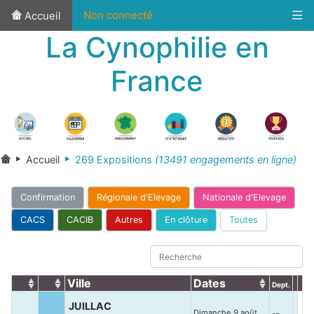
Non connecté
Accueil
La Cynophilie en
France
Accueil
269 Expositions
(13491 engagements en ligne)
Confirmation
Régionale d'Elevage
Nationale d'Elevage
CACS
CACIB
Autres
En clôture
Toutes
Ville
Dates
Dept.
JUILLAC
Dimanche 9 août