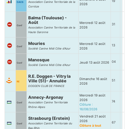
19
Association Canine Territoriale de la
CACS
2026
Corrèze
Balma (Toulouse) -
Août
Mercredi 12 août
31
Conf
2026
Association Canine Territoriale de la
Haute Garonne
Mouries
Mercredi 12 août
13
Conf
2026
Société Canine Midi Côte d'Azur
Manosque
04
Jeudi 13 août 2026
Conf
Société Canine Midi Côte d'Azur
R.E. Doggen - Vitry la
Dimanche 16 août
Ville (51)- Annulée
51
RE
2026
DOGGEN CLUB DE FRANCE
Mercredi 19 août
Annecy-Argonay
2026
74
Association Canine Territoriale
Conf
Clôture :
Rhône-Alpes
16/08/2026
Vendredi 21 août
Strasbourg (Erstein)
2026
67
Association Canine Territoriale du
Conf
Clôture à tout
Bas-Rhin