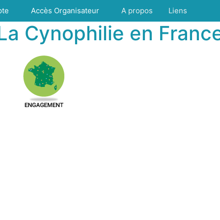
pte
Accès Organisateur
A propos
Liens
La Cynophilie en Franc