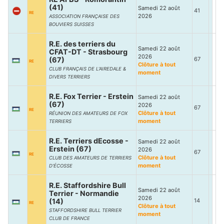
(41)
Samedi 22 août
41
RE
2026
ASSOCIATION FRANÇAISE DES
BOUVIERS SUISSES
R.E. des terriers du
Samedi 22 août
CFAT-DT - Strasbourg
2026
(67)
67
RE
Clôture à tout
CLUB FRANÇAIS DE L’AIREDALE &
moment
DIVERS TERRIERS
R.E. Fox Terrier - Erstein
Samedi 22 août
(67)
2026
67
RE
Clôture à tout
RÉUNION DES AMATEURS DE FOX
moment
TERRIERS
R.E. Terriers dEcosse -
Samedi 22 août
Erstein (67)
2026
67
RE
Clôture à tout
CLUB DES AMATEURS DE TERRIERS
moment
D’ÉCOSSE
R.E. Staffordshire Bull
Samedi 22 août
Terrier - Normandie
2026
(14)
14
RE
Clôture à tout
STAFFORDSHIRE BULL TERRIER
moment
CLUB DE FRANCE