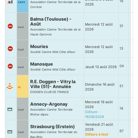
19
Association Canine Territoriale de la
CACS
2026
Corrèze
Balma (Toulouse) -
Août
Mercredi 12 août
31
Conf
2026
Association Canine Territoriale de la
Haute Garonne
Mouries
Mercredi 12 août
13
Conf
2026
Société Canine Midi Côte d'Azur
Manosque
04
Jeudi 13 août 2026
Conf
Société Canine Midi Côte d'Azur
R.E. Doggen - Vitry la
Dimanche 16 août
Ville (51)- Annulée
51
RE
2026
DOGGEN CLUB DE FRANCE
Mercredi 19 août
Annecy-Argonay
2026
74
Association Canine Territoriale
Conf
Clôture :
Rhône-Alpes
16/08/2026
Vendredi 21 août
Strasbourg (Erstein)
2026
67
Association Canine Territoriale du
Conf
Clôture à tout
Bas-Rhin