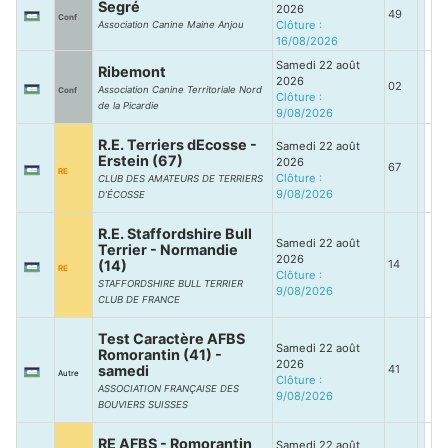
Segré
2026
49
Conf
Clôture :
Association Canine Maine Anjou
16/08/2026
Samedi 22 août
Ribemont
2026
02
Association Canine Territoriale Nord
Conf
Clôture :
de la Picardie
9/08/2026
R.E. Terriers dEcosse -
Samedi 22 août
Erstein (67)
2026
67
RE
Clôture :
CLUB DES AMATEURS DE TERRIERS
9/08/2026
D’ÉCOSSE
R.E. Staffordshire Bull
Samedi 22 août
Terrier - Normandie
2026
(14)
14
RE
Clôture :
STAFFORDSHIRE BULL TERRIER
9/08/2026
CLUB DE FRANCE
Test Caractère AFBS
Samedi 22 août
Romorantin (41) -
2026
samedi
41
Autre
Clôture :
ASSOCIATION FRANÇAISE DES
9/08/2026
BOUVIERS SUISSES
RE AFBS - Romorantin
Samedi 22 août