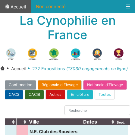
Non connecté
Accueil
La Cynophilie en
France
Accueil
272 Expositions
(13039 engagements en ligne)
Confirmation
Régionale d'Elevage
Nationale d'Elevage
CACS
CACIB
Autres
En clôture
Toutes
Ville
Dates
Dept.
N.E. Club des Bouviers