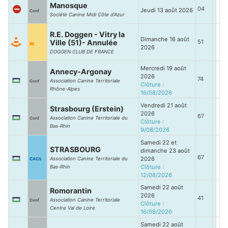
Manosque
04
Jeudi 13 août 2026
Conf
Société Canine Midi Côte d'Azur
R.E. Doggen - Vitry la
Dimanche 16 août
Ville (51)- Annulée
51
RE
2026
DOGGEN CLUB DE FRANCE
Mercredi 19 août
Annecy-Argonay
2026
74
Association Canine Territoriale
Conf
Clôture :
Rhône-Alpes
16/08/2026
Vendredi 21 août
Strasbourg (Erstein)
2026
67
Association Canine Territoriale du
Conf
Clôture :
Bas-Rhin
9/08/2026
Samedi 22 et
STRASBOURG
dimanche 23 août
67
2026
Association Canine Territoriale du
CACS
Clôture :
Bas-Rhin
12/08/2026
Samedi 22 août
Romorantin
2026
41
Association Canine Territoriale
Conf
Clôture :
Centre Val de Loire
16/08/2026
Samedi 22 août