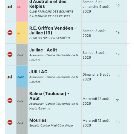
d Australie et des
Samedi 8 et
Kelpies
19
dimanche 9 août
NE
2026
CLUB FRANÇAIS DES BOUVIERS
D'AUSTRALIE ET DES KELPIES
R.E. Griffon Vendéen -
Samedi 8 août
Juillac (19)
19
RE
2026
CLUB DU GRIFFON VENDÉEN
Juillac - Août
Samedi 8 août
19
Association Canine Territoriale de la
Conf
2026
Corrèze
JUILLAC
Dimanche 9 août
19
Association Canine Territoriale de la
CACS
2026
Corrèze
Balma (Toulouse) -
Août
Mercredi 12 août
31
Conf
2026
Association Canine Territoriale de la
Haute Garonne
Mouries
Mercredi 12 août
13
Conf
2026
Société Canine Midi Côte d'Azur