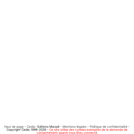
Haut de page
-
Cedia
- Editions Maradi -
Mentions légales
-
Politique de confidentialité
-
Copyright Cedia 1999-2026 -
Ce site utilise des cookies exemptés de la demande de
consentement quand vous êtes connecté