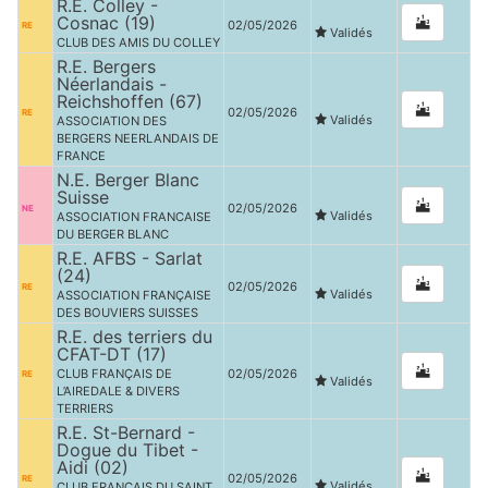
R.E. Colley -
Cosnac (19)
02/05/2026
RE
Validés
CLUB DES AMIS DU COLLEY
R.E. Bergers
Néerlandais -
Reichshoffen (67)
02/05/2026
RE
Validés
ASSOCIATION DES
BERGERS NEERLANDAIS DE
FRANCE
N.E. Berger Blanc
Suisse
02/05/2026
NE
Validés
ASSOCIATION FRANCAISE
DU BERGER BLANC
R.E. AFBS - Sarlat
(24)
02/05/2026
RE
Validés
ASSOCIATION FRANÇAISE
DES BOUVIERS SUISSES
R.E. des terriers du
CFAT-DT (17)
CLUB FRANÇAIS DE
02/05/2026
RE
Validés
L’AIREDALE & DIVERS
TERRIERS
R.E. St-Bernard -
Dogue du Tibet -
Aidi (02)
02/05/2026
RE
Validés
CLUB FRANÇAIS DU SAINT