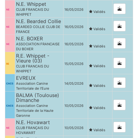
N.E. Whippet
CLUB FRANCAIS DU
16/05/2026
NE
Validés
WHIPPET
N.E. Bearded Collie
BEARDED COLLIE CLUB DE
16/05/2026
NE
Validés
FRANCE
N.E. BOXER
ASSOCIATION FRANCAISE
16/05/2026
NE
Validés
DU BOXER
R.E. Whippet -
Vieure (03)
15/05/2026
RE
Validés
CLUB FRANCAIS DU
WHIPPET
EVREUX
Association Canine
14/05/2026
CACS
Validés
Territoriale de l'Eure
BALMA (Toulouse)
Dimanche
Association Canine
10/05/2026
CACS
Validés
Territoriale de la Haute
Garonne
N.E. Hovawart
CLUB FRANÇAIS DU
10/05/2026
NE
Validés
HOVAWART