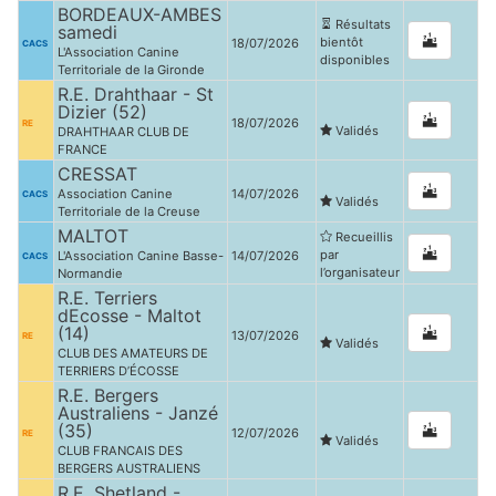
BORDEAUX-AMBES
Résultats
samedi
bientôt
18/07/2026
CACS
L'Association Canine
disponibles
Territoriale de la Gironde
R.E. Drahthaar - St
Dizier (52)
18/07/2026
RE
Validés
DRAHTHAAR CLUB DE
FRANCE
CRESSAT
Association Canine
14/07/2026
CACS
Validés
Territoriale de la Creuse
MALTOT
Recueillis
par
L'Association Canine Basse-
14/07/2026
CACS
l’organisateur
Normandie
R.E. Terriers
dEcosse - Maltot
(14)
13/07/2026
RE
Validés
CLUB DES AMATEURS DE
TERRIERS D’ÉCOSSE
R.E. Bergers
Australiens - Janzé
(35)
12/07/2026
RE
Validés
CLUB FRANCAIS DES
BERGERS AUSTRALIENS
R.E. Shetland -