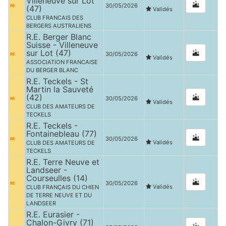
Villeneuve sur Lot
30/05/2026
RE
(47)
Validés
CLUB FRANCAIS DES
BERGERS AUSTRALIENS
R.E. Berger Blanc
Suisse - Villeneuve
sur Lot (47)
30/05/2026
RE
Validés
ASSOCIATION FRANCAISE
DU BERGER BLANC
R.E. Teckels - St
Martin la Sauveté
(42)
30/05/2026
RE
Validés
CLUB DES AMATEURS DE
TECKELS
R.E. Teckels -
Fontainebleau (77)
30/05/2026
RE
Validés
CLUB DES AMATEURS DE
TECKELS
R.E. Terre Neuve et
Landseer -
Courseulles (14)
30/05/2026
RE
Validés
CLUB FRANÇAIS DU CHIEN
DE TERRE NEUVE ET DU
LANDSEER
R.E. Eurasier -
Chalon-Givry (71)