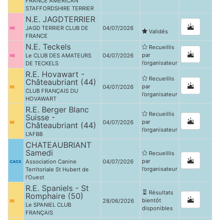
FRANCE AMERICAN
STAFFORDSHIRE TERRIER
N.E. JAGDTERRIER
JAGD TERRIER CLUB DE
04/07/2026
NE
Validés
FRANCE
N.E. Teckels
Recueillis
par
Le CLUB DES AMATEURS
04/07/2026
NE
l’organisateur
DE TECKELS
R.E. Hovawart -
Recueillis
Châteaubriant (44)
par
04/07/2026
RE
CLUB FRANÇAIS DU
l’organisateur
HOVAWART
R.E. Berger Blanc
Recueillis
Suisse -
par
04/07/2026
RE
Châteaubriant (44)
l’organisateur
L'AFBB
CHATEAUBRIANT
Samedi
Recueillis
par
Association Canine
04/07/2026
CACS
l’organisateur
Territoriale St Hubert de
l'Ouest
R.E. Spaniels - St
Résultats
Romphaire (50)
bientôt
28/06/2026
RE
Le SPANIEL CLUB
disponibles
FRANÇAIS