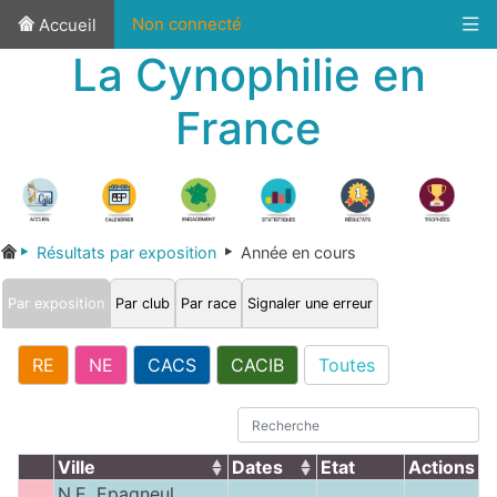
Non connecté
Accueil
La Cynophilie en
France
Résultats par exposition
Année en cours
Par exposition
Par club
Par race
Signaler une erreur
RE
NE
CACS
CACIB
Toutes
Ville
Dates
Etat
Actions
N.E. Epagneul