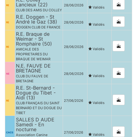
Lancieux (22)
28/06/2026
RE
Validés
CLUB DES AMIS DU COLLEY
R.E. Doggen - St
André le Gaz (38)
28/06/2026
RE
Validés
DOGGEN CLUB DE FRANCE
R.E. Braque de
Weimar - St
Romphaire (50)
28/06/2026
RE
Validés
AMICALE DES
PROPRIETAIRES DU
BRAQUE DE WEIMAR
N.E. FAUVE DE
BRETAGNE
28/06/2026
NE
Validés
CLUB DU FAUVE DE
BRETAGNE
R.E. St-Bernard -
Dogue du Tibet -
Aidi (13)
27/06/2026
RE
Validés
CLUB FRANÇAIS DU SAINT
BERNARD ET DU DOGUE DU
TIBET
SALLES D AUDE
Samedi - En
nocturne
27/06/2026
CACS
Validés
Association Canine