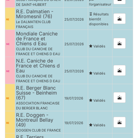
l’organisateur
DE SAINT-HUBERT
R.E. Dalmatien -
Résultats
Miromesnil (76)
bientôt
25/07/2026
RE
Le DALMATIEN CLUB
disponibles
FRANÇAIS
Mondiale Caniche
de France et
Chiens d Eau
25/07/2026
NE
Validés
CLUB DU CANICHE DE
FRANCE ET CHIENS D EAU
N.E. Caniche de
France et Chiens d
Eau
25/07/2026
NE
Validés
CLUB DU CANICHE DE
FRANCE ET CHIENS D EAU
R.E. Berger Blanc
Suisse - Beinheim
(67)
19/07/2026
RE
Validés
ASSOCIATION FRANCAISE
DU BERGER BLANC
R.E. Doggen -
Montreuil Bellay
19/07/2026
RE
(49)
Validés
DOGGEN CLUB DE FRANCE
R.E. Terriers