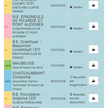
Locarn (22)
12/07/2026
RE
Validés
SHETLAND CLUB DE
FRANCE
N.E. EPAGNEULS
DE PICARDIE ET
PONT AUDEMER
12/07/2026
NE
Validés
CLUB EPAGNEULS DE
PICARDIE ET PONT-
AUDEMER
R.E. Drahthaar -
Beaumont
Louestault (37)
11/07/2026
RE
Validés
DRAHTHAAR CLUB DE
FRANCE
MAUBEUGE
11/07/2026
CACIB
Validés
Club St Hubert du Nord
CHATEAUBRIANT
Dimanche
Recueillis
par
Association Canine
05/07/2026
CACS
l’organisateur
Territoriale St Hubert de
l'Ouest
R.E. Porcelaine -
Résultats
Auterive (31)
bientôt
05/07/2026
RE
disponibles
CLUB DU PORCELAINE
N.E. Epagneul