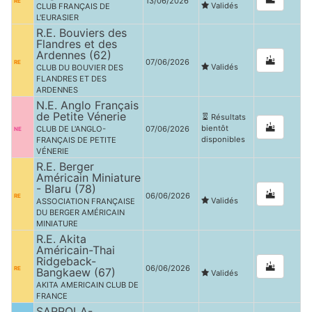
13/06/2026
RE
Validés
CLUB FRANÇAIS DE
L'EURASIER
R.E. Bouviers des
Flandres et des
Ardennes (62)
07/06/2026
RE
Validés
CLUB DU BOUVIER DES
FLANDRES ET DES
ARDENNES
N.E. Anglo Français
de Petite Vénerie
Résultats
bientôt
CLUB DE L'ANGLO-
07/06/2026
NE
disponibles
FRANÇAIS DE PETITE
VÉNERIE
R.E. Berger
Américain Miniature
- Blaru (78)
06/06/2026
RE
Validés
ASSOCIATION FRANÇAISE
DU BERGER AMÉRICAIN
MINIATURE
R.E. Akita
Américain-Thai
Ridgeback-
06/06/2026
RE
Bangkaew (67)
Validés
AKITA AMERICAIN CLUB DE
FRANCE
SARROLA-