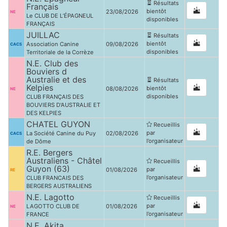
Résultats
Français
bientôt
23/08/2026
NE
Le CLUB DE L’ÉPAGNEUL
disponibles
FRANÇAIS
JUILLAC
Résultats
bientôt
Association Canine
09/08/2026
CACS
disponibles
Territoriale de la Corrèze
N.E. Club des
Bouviers d
Australie et des
Résultats
Kelpies
bientôt
08/08/2026
NE
disponibles
CLUB FRANÇAIS DES
BOUVIERS D'AUSTRALIE ET
DES KELPIES
CHATEL GUYON
Recueillis
par
La Société Canine du Puy
02/08/2026
CACS
l’organisateur
de Dôme
R.E. Bergers
Australiens - Châtel
Recueillis
Guyon (63)
par
01/08/2026
RE
l’organisateur
CLUB FRANCAIS DES
BERGERS AUSTRALIENS
N.E. Lagotto
Recueillis
par
LAGOTTO CLUB DE
01/08/2026
NE
l’organisateur
FRANCE
N.E. Akita