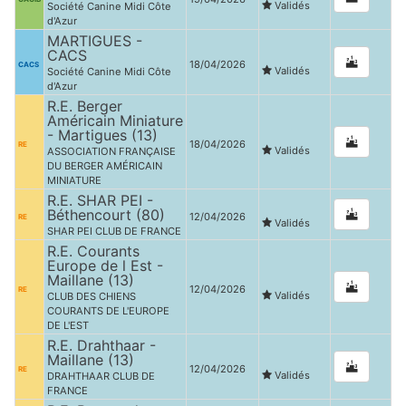
Validés
Société Canine Midi Côte
d'Azur
MARTIGUES -
CACS
18/04/2026
CACS
Validés
Société Canine Midi Côte
d'Azur
R.E. Berger
Américain Miniature
- Martigues (13)
18/04/2026
RE
Validés
ASSOCIATION FRANÇAISE
DU BERGER AMÉRICAIN
MINIATURE
R.E. SHAR PEI -
Béthencourt (80)
12/04/2026
RE
Validés
SHAR PEI CLUB DE FRANCE
R.E. Courants
Europe de l Est -
Maillane (13)
12/04/2026
RE
Validés
CLUB DES CHIENS
COURANTS DE L'EUROPE
DE L'EST
R.E. Drahthaar -
Maillane (13)
12/04/2026
RE
Validés
DRAHTHAAR CLUB DE
FRANCE