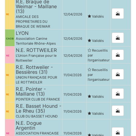
R.E. Braque de
Weimar - Maillane
(13)
12/04/2026
RE
Validés
AMICALE DES
PROPRIETAIRES DU
BRAQUE DE WEIMAR
LYON
Association Canine
12/04/2026
CACIB
Validés
Territoriale Rhône-Alpes
N.E. ROTTWEILER
Recueillis
par
L'Union Française pour le
12/04/2026
NE
l’organisateur
Rottweiler
R.E. Rottweiler -
Recueillis
Bessières (31)
par
11/04/2026
RE
UNION FRANÇAISE POUR
l’organisateur
LE ROTTWEILER
R.E. Pointer -
Maillane (13)
11/04/2026
RE
Validés
POINTER CLUB DE FRANCE
R.E. Basset Hound -
Le Rheu (35)
11/04/2026
RE
Validés
CLUB DU BASSET HOUND
N.E. Dogue
Argentin
ASSOCIATION FRANCAISE
11/04/2026
NE
Validés