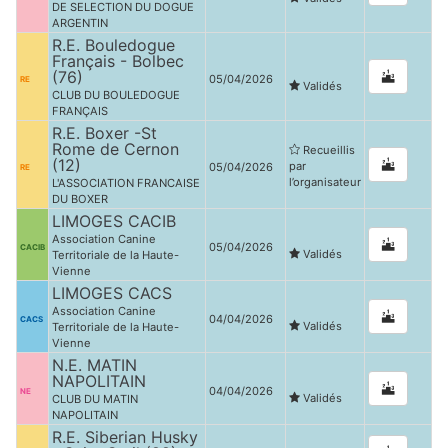
DE SELECTION DU DOGUE
ARGENTIN
R.E. Bouledogue
Français - Bolbec
(76)
05/04/2026
RE
Validés
CLUB DU BOULEDOGUE
FRANÇAIS
R.E. Boxer -St
Rome de Cernon
Recueillis
(12)
par
05/04/2026
RE
l’organisateur
L'ASSOCIATION FRANCAISE
DU BOXER
LIMOGES CACIB
Association Canine
05/04/2026
CACIB
Validés
Territoriale de la Haute-
Vienne
LIMOGES CACS
Association Canine
04/04/2026
CACS
Validés
Territoriale de la Haute-
Vienne
N.E. MATIN
NAPOLITAIN
04/04/2026
NE
Validés
CLUB DU MATIN
NAPOLITAIN
R.E. Siberian Husky