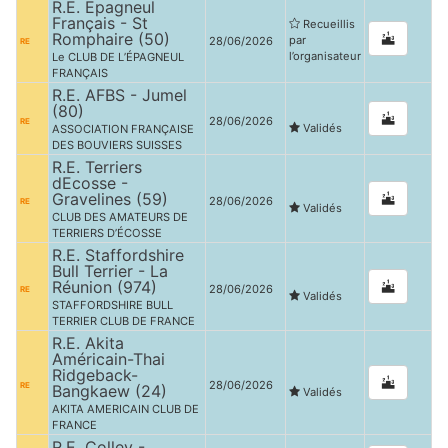
R.E. Epagneul
Français - St
Recueillis
Romphaire (50)
par
28/06/2026
RE
l’organisateur
Le CLUB DE L’ÉPAGNEUL
FRANÇAIS
R.E. AFBS - Jumel
(80)
28/06/2026
RE
Validés
ASSOCIATION FRANÇAISE
DES BOUVIERS SUISSES
R.E. Terriers
dEcosse -
Gravelines (59)
28/06/2026
RE
Validés
CLUB DES AMATEURS DE
TERRIERS D’ÉCOSSE
R.E. Staffordshire
Bull Terrier - La
Réunion (974)
28/06/2026
RE
Validés
STAFFORDSHIRE BULL
TERRIER CLUB DE FRANCE
R.E. Akita
Américain-Thai
Ridgeback-
28/06/2026
RE
Bangkaew (24)
Validés
AKITA AMERICAIN CLUB DE
FRANCE
R.E. Colley -