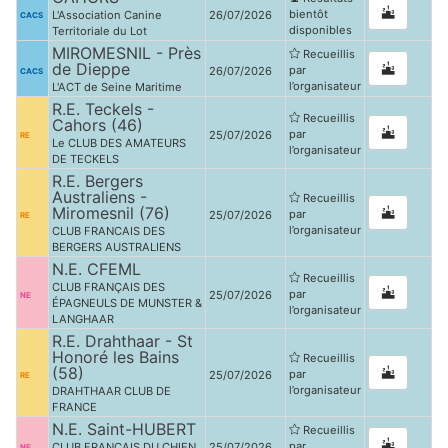
bientôt
L'Association Canine
26/07/2026
CACS
disponibles
Territoriale du Lot
MIROMESNIL - Près
Recueillis
de Dieppe
par
26/07/2026
CACS
l’organisateur
L'ACT de Seine Maritime
R.E. Teckels -
Recueillis
Cahors (46)
par
25/07/2026
RE
Le CLUB DES AMATEURS
l’organisateur
DE TECKELS
R.E. Bergers
Australiens -
Recueillis
Miromesnil (76)
par
25/07/2026
RE
l’organisateur
CLUB FRANCAIS DES
BERGERS AUSTRALIENS
N.E. CFEML
Recueillis
CLUB FRANÇAIS DES
par
25/07/2026
NE
ÉPAGNEULS DE MUNSTER &
l’organisateur
LANGHAAR
R.E. Drahthaar - St
Honoré les Bains
Recueillis
(58)
par
25/07/2026
RE
l’organisateur
DRAHTHAAR CLUB DE
FRANCE
N.E. Saint-HUBERT
Recueillis
par
CLUB FRANÇAIS DU CHIEN
25/07/2026
NE