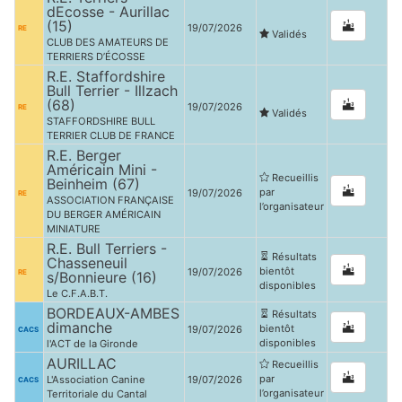
dEcosse - Aurillac
(15)
19/07/2026
RE
Validés
CLUB DES AMATEURS DE
TERRIERS D’ÉCOSSE
R.E. Staffordshire
Bull Terrier - Illzach
(68)
19/07/2026
RE
Validés
STAFFORDSHIRE BULL
TERRIER CLUB DE FRANCE
R.E. Berger
Américain Mini -
Recueillis
Beinheim (67)
par
19/07/2026
RE
ASSOCIATION FRANÇAISE
l’organisateur
DU BERGER AMÉRICAIN
MINIATURE
R.E. Bull Terriers -
Résultats
Chasseneuil
bientôt
19/07/2026
RE
s/Bonnieure (16)
disponibles
Le C.F.A.B.T.
BORDEAUX-AMBES
Résultats
dimanche
bientôt
19/07/2026
CACS
disponibles
l'ACT de la Gironde
AURILLAC
Recueillis
par
L'Association Canine
19/07/2026
CACS
l’organisateur
Territoriale du Cantal