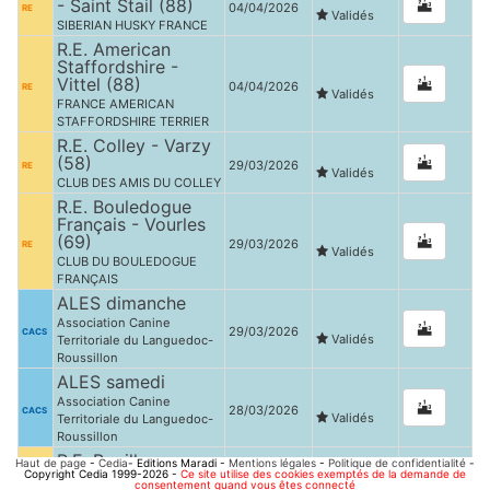
- Saint Stail (88)
04/04/2026
RE
Validés
SIBERIAN HUSKY FRANCE
R.E. American
Staffordshire -
Vittel (88)
04/04/2026
RE
Validés
FRANCE AMERICAN
STAFFORDSHIRE TERRIER
R.E. Colley - Varzy
(58)
29/03/2026
RE
Validés
CLUB DES AMIS DU COLLEY
R.E. Bouledogue
Français - Vourles
(69)
29/03/2026
RE
Validés
CLUB DU BOULEDOGUE
FRANÇAIS
ALES dimanche
Association Canine
29/03/2026
CACS
Validés
Territoriale du Languedoc-
Roussillon
ALES samedi
Association Canine
28/03/2026
CACS
Validés
Territoriale du Languedoc-
Roussillon
R.E. Papillon,
Haut de page
-
Cedia
- Editions Maradi -
Mentions légales
-
Politique de confidentialité
-
Copyright Cedia 1999-2026 -
Phalène, Petit
Ce site utilise des cookies exemptés de la demande de
consentement quand vous êtes connecté