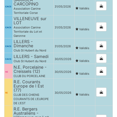
CARCOPINO
31/05/2026
CACS
Validés
Association Canine
Territoriale Corse
VILLENEUVE sur
LOT
Association Canine
31/05/2026
CACS
Validés
Territoriale du Lot et
Garonne
LILLERS -
Dimanche
31/05/2026
CACS
Validés
Club St Hubert du Nord
LILLERS - Samedi
30/05/2026
CACS
Validés
Club St Hubert du Nord
N.E. Porcelaine -
Creissels (12)
30/05/2026
NE
Validés
CLUB DU PORCELAINE
R.E. Courants
Europe de l Est
(77)
30/05/2026
RE
Validés
CLUB DES CHIENS
COURANTS DE L'EUROPE
DE L'EST
R.E. Bergers
Australiens -