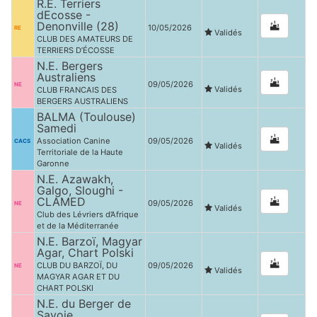
R.E. Terriers
dEcosse -
Denonville (28)
10/05/2026
RE
Validés
CLUB DES AMATEURS DE
TERRIERS D’ÉCOSSE
N.E. Bergers
Australiens
09/05/2026
NE
Validés
CLUB FRANCAIS DES
BERGERS AUSTRALIENS
BALMA (Toulouse)
Samedi
Association Canine
09/05/2026
CACS
Validés
Territoriale de la Haute
Garonne
N.E. Azawakh,
Galgo, Sloughi -
CLAMED
09/05/2026
NE
Validés
Club des Lévriers d’Afrique
et de la Méditerranée
N.E. Barzoï, Magyar
Agar, Chart Polski
CLUB DU BARZOÏ, DU
09/05/2026
NE
Validés
MAGYAR AGAR ET DU
CHART POLSKI
N.E. du Berger de
Savoie