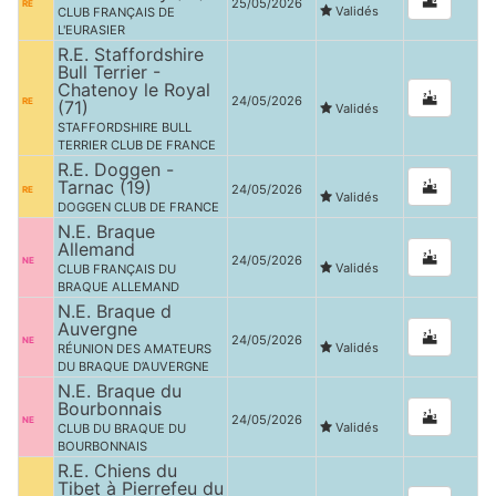
25/05/2026
RE
Validés
CLUB FRANÇAIS DE
L'EURASIER
R.E. Staffordshire
Bull Terrier -
Chatenoy le Royal
24/05/2026
RE
(71)
Validés
STAFFORDSHIRE BULL
TERRIER CLUB DE FRANCE
R.E. Doggen -
Tarnac (19)
24/05/2026
RE
Validés
DOGGEN CLUB DE FRANCE
N.E. Braque
Allemand
24/05/2026
NE
Validés
CLUB FRANÇAIS DU
BRAQUE ALLEMAND
N.E. Braque d
Auvergne
24/05/2026
NE
Validés
RÉUNION DES AMATEURS
DU BRAQUE D’AUVERGNE
N.E. Braque du
Bourbonnais
24/05/2026
NE
Validés
CLUB DU BRAQUE DU
BOURBONNAIS
R.E. Chiens du
Tibet à Pierrefeu du