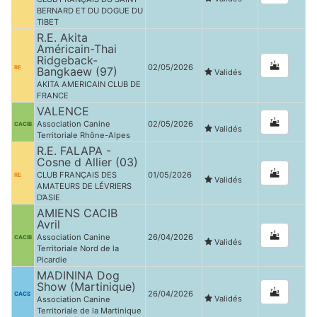
BERNARD ET DU DOGUE DU
TIBET
R.E. Akita
Américain-Thai
Ridgeback-
02/05/2026
RE
Bangkaew (97)
Validés
AKITA AMERICAIN CLUB DE
FRANCE
VALENCE
Association Canine
02/05/2026
CACIB
Validés
Territoriale Rhône-Alpes
R.E. FALAPA -
Cosne d Allier (03)
CLUB FRANÇAIS DES
01/05/2026
RE
Validés
AMATEURS DE LÉVRIERS
D’ASIE
AMIENS CACIB
Avril
Association Canine
26/04/2026
CACIB
Validés
Territoriale Nord de la
Picardie
MADININA Dog
Show (Martinique)
26/04/2026
CACS
Validés
Association Canine
Territoriale de la Martinique