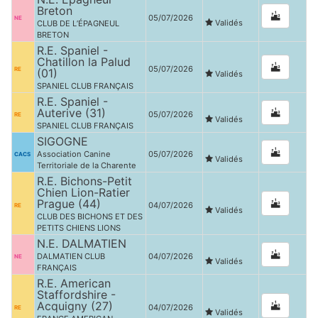
Breton
05/07/2026
NE
Validés
CLUB DE L’ÉPAGNEUL
BRETON
R.E. Spaniel -
Chatillon la Palud
05/07/2026
RE
(01)
Validés
SPANIEL CLUB FRANÇAIS
R.E. Spaniel -
Auterive (31)
05/07/2026
RE
Validés
SPANIEL CLUB FRANÇAIS
SIGOGNE
Association Canine
05/07/2026
CACS
Validés
Territoriale de la Charente
R.E. Bichons-Petit
Chien Lion-Ratier
Prague (44)
04/07/2026
RE
Validés
CLUB DES BICHONS ET DES
PETITS CHIENS LIONS
N.E. DALMATIEN
DALMATIEN CLUB
04/07/2026
NE
Validés
FRANÇAIS
R.E. American
Staffordshire -
Acquigny (27)
04/07/2026
RE
Validés