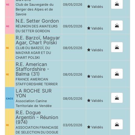
Club de Sauvegarde du
09/05/2026
NE
Validés
Berger des Alpes et de
Savoie
N.E. Setter Gordon
RÉUNION DES AMATEURS
09/05/2026
NE
Validés
DU SETTER GORDON
R.E. Barzoï, Magyar
Agar, Chart Polski
CLUB DU BARZOÏ, DU
08/05/2026
RE
Validés
MAGYAR AGAR ET DU
CHART POLSKI
R.E. American
Staffordshire -
Balma (31)
08/05/2026
RE
Validés
FRANCE AMERICAN
STAFFORDSHIRE TERRIER
LA ROCHE SUR
YON
08/05/2026
CACS
Validés
Association Canine
Territoriale de Vendée
R.E. Dogue
Argentin - Réunion
(974)
03/05/2026
RE
Validés
ASSOCIATION FRANCAISE
DE SELECTION DU DOGUE