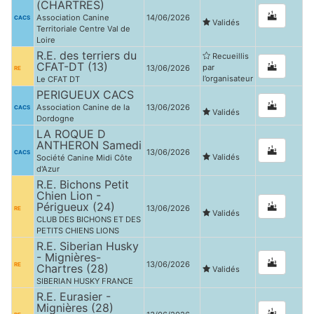
(CHARTRES)
Association Canine
14/06/2026
CACS
Validés
Territoriale Centre Val de
Loire
R.E. des terriers du
Recueillis
CFAT-DT (13)
par
13/06/2026
RE
l’organisateur
Le CFAT DT
PERIGUEUX CACS
Association Canine de la
13/06/2026
CACS
Validés
Dordogne
LA ROQUE D
ANTHERON Samedi
13/06/2026
CACS
Validés
Société Canine Midi Côte
d'Azur
R.E. Bichons Petit
Chien Lion -
Périgueux (24)
13/06/2026
RE
Validés
CLUB DES BICHONS ET DES
PETITS CHIENS LIONS
R.E. Siberian Husky
- Mignières-
13/06/2026
RE
Chartres (28)
Validés
SIBERIAN HUSKY FRANCE
R.E. Eurasier -
Mignières (28)