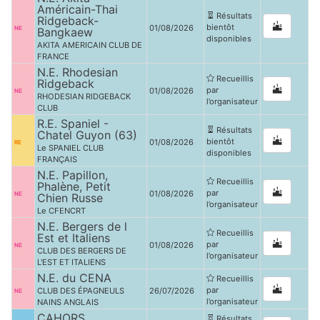
Américain-Thai
Résultats
Ridgeback-
bientôt
01/08/2026
NE
Bangkaew
disponibles
AKITA AMERICAIN CLUB DE
FRANCE
N.E. Rhodesian
Recueillis
Ridgeback
par
01/08/2026
NE
RHODESIAN RIDGEBACK
l’organisateur
CLUB
R.E. Spaniel -
Résultats
Chatel Guyon (63)
bientôt
01/08/2026
RE
Le SPANIEL CLUB
disponibles
FRANÇAIS
N.E. Papillon,
Recueillis
Phalène, Petit
par
01/08/2026
NE
Chien Russe
l’organisateur
Le CFENCRT
N.E. Bergers de l
Recueillis
Est et Italiens
par
01/08/2026
NE
CLUB DES BERGERS DE
l’organisateur
L'EST ET ITALIENS
N.E. du CENA
Recueillis
par
CLUB DES ÉPAGNEULS
26/07/2026
NE
l’organisateur
NAINS ANGLAIS
CAHORS
Résultats