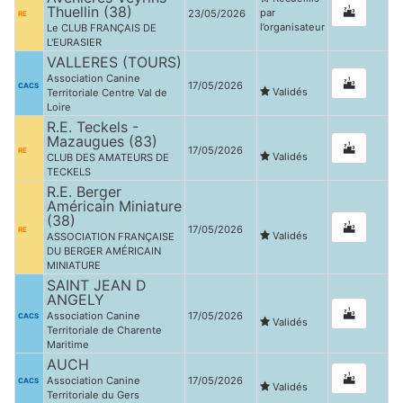
Thuellin (38)
par
23/05/2026
RE
l’organisateur
Le CLUB FRANÇAIS DE
L'EURASIER
VALLERES (TOURS)
Association Canine
17/05/2026
CACS
Validés
Territoriale Centre Val de
Loire
R.E. Teckels -
Mazaugues (83)
17/05/2026
RE
Validés
CLUB DES AMATEURS DE
TECKELS
R.E. Berger
Américain Miniature
(38)
17/05/2026
RE
Validés
ASSOCIATION FRANÇAISE
DU BERGER AMÉRICAIN
MINIATURE
SAINT JEAN D
ANGELY
Association Canine
17/05/2026
CACS
Validés
Territoriale de Charente
Maritime
AUCH
Association Canine
17/05/2026
CACS
Validés
Territoriale du Gers