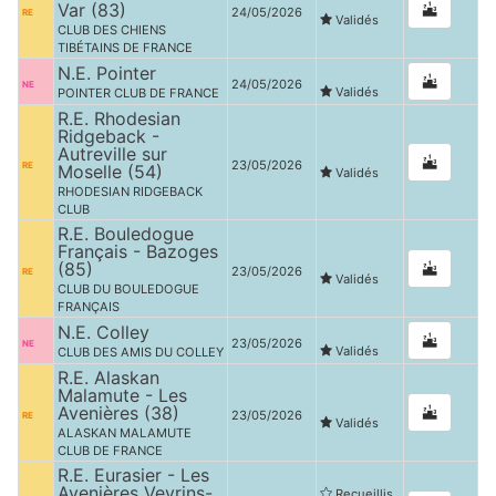
Var (83)
24/05/2026
RE
Validés
CLUB DES CHIENS
TIBÉTAINS DE FRANCE
N.E. Pointer
24/05/2026
NE
Validés
POINTER CLUB DE FRANCE
R.E. Rhodesian
Ridgeback -
Autreville sur
23/05/2026
RE
Moselle (54)
Validés
RHODESIAN RIDGEBACK
CLUB
R.E. Bouledogue
Français - Bazoges
(85)
23/05/2026
RE
Validés
CLUB DU BOULEDOGUE
FRANÇAIS
N.E. Colley
23/05/2026
NE
Validés
CLUB DES AMIS DU COLLEY
R.E. Alaskan
Malamute - Les
Avenières (38)
23/05/2026
RE
Validés
ALASKAN MALAMUTE
CLUB DE FRANCE
R.E. Eurasier - Les
Avenières Veyrins-
Recueillis