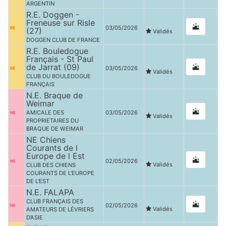
ARGENTIN
R.E. Doggen -
Freneuse sur Risle
03/05/2026
RE
(27)
Validés
DOGGEN CLUB DE FRANCE
R.E. Bouledogue
Français - St Paul
de Jarrat (09)
03/05/2026
RE
Validés
CLUB DU BOULEDOGUE
FRANÇAIS
N.E. Braque de
Weimar
AMICALE DES
03/05/2026
NE
Validés
PROPRIETAIRES DU
BRAQUE DE WEIMAR
NE Chiens
Courants de l
Europe de l Est
02/05/2026
NE
Validés
CLUB DES CHIENS
COURANTS DE L'EUROPE
DE L'EST
N.E. FALAPA
CLUB FRANÇAIS DES
02/05/2026
NE
Validés
AMATEURS DE LÉVRIERS
D’ASIE