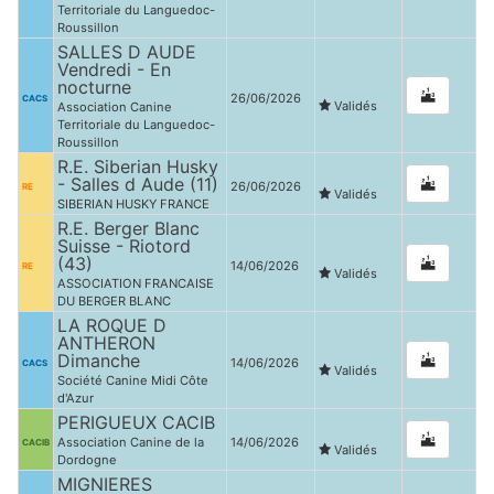
Territoriale du Languedoc-
Roussillon
SALLES D AUDE
Vendredi - En
nocturne
26/06/2026
CACS
Validés
Association Canine
Territoriale du Languedoc-
Roussillon
R.E. Siberian Husky
- Salles d Aude (11)
26/06/2026
RE
Validés
SIBERIAN HUSKY FRANCE
R.E. Berger Blanc
Suisse - Riotord
(43)
14/06/2026
RE
Validés
ASSOCIATION FRANCAISE
DU BERGER BLANC
LA ROQUE D
ANTHERON
Dimanche
14/06/2026
CACS
Validés
Société Canine Midi Côte
d'Azur
PERIGUEUX CACIB
Association Canine de la
14/06/2026
CACIB
Validés
Dordogne
MIGNIERES