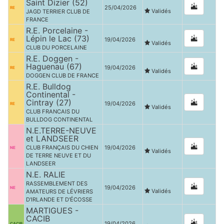
Saint Dizier (52)
25/04/2026
RE
Validés
JAGD TERRIER CLUB DE
FRANCE
R.E. Porcelaine -
Lépin le Lac (73)
19/04/2026
RE
Validés
CLUB DU PORCELAINE
R.E. Doggen -
Haguenau (67)
19/04/2026
RE
Validés
DOGGEN CLUB DE FRANCE
R.E. Bulldog
Continental -
Cintray (27)
19/04/2026
RE
Validés
CLUB FRANCAIS DU
BULLDOG CONTINENTAL
N.E.TERRE-NEUVE
et LANDSEER
CLUB FRANÇAIS DU CHIEN
19/04/2026
NE
Validés
DE TERRE NEUVE ET DU
LANDSEER
N.E. RALIE
RASSEMBLEMENT DES
19/04/2026
NE
Validés
AMATEURS DE LÉVRIERS
D'IRLANDE ET D'ÉCOSSE
MARTIGUES -
CACIB
19/04/2026
CACIB