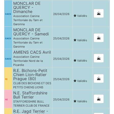
MONCLAR DE
QUERCY -
Dimanche
26/04/2026
CACS
Validés
Association Canine
Territoriale du Tarn et
Garonne
MONCLAR DE
QUERCY - Samedi
Association Canine
25/04/2026
CACS
Validés
Territoriale du Tarn et
Garonne
AMIENS CACS Avril
Association Canine
25/04/2026
CACS
Validés
Territoriale Nord de la
Picardie
R.E. Bichons-Petit
Chien Lion-Ratier
Prague (80)
25/04/2026
RE
Validés
CLUB DES BICHONS ET DES
PETITS CHIENS LIONS
N.E. Staffordshire
Bull Terrier
25/04/2026
NE
Validés
STAFFORDSHIRE BULL
TERRIER CLUB DE FRANCE
R.E. Jagd Terrier -