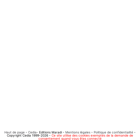
Haut de page
-
Cedia
- Editions Maradi -
Mentions légales
-
Politique de confidentialité
-
Copyright Cedia 1999-2026 -
Ce site utilise des cookies exemptés de la demande de
consentement quand vous êtes connecté