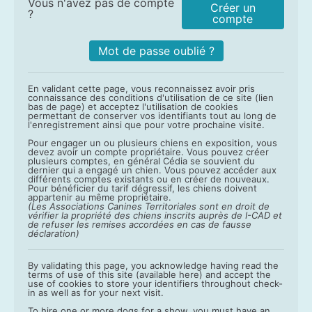
Vous n'avez pas de compte
Créer un
?
compte
Mot de passe oublié ?
En validant cette page, vous reconnaissez avoir pris
connaissance des conditions d'utilisation de ce site (lien
bas de page) et acceptez l'utilisation de cookies
permettant de conserver vos identifiants tout au long de
l'enregistrement ainsi que pour votre prochaine visite.
Pour engager un ou plusieurs chiens en exposition, vous
devez avoir un compte propriétaire. Vous pouvez créer
plusieurs comptes, en général Cédia se souvient du
dernier qui a engagé un chien. Vous pouvez accéder aux
différents comptes existants ou en créer de nouveaux.
Pour bénéficier du tarif dégressif, les chiens doivent
appartenir au même propriétaire.
(Les Associations Canines Territoriales sont en droit de
vérifier la propriété des chiens inscrits auprès de I-CAD et
de refuser les remises accordées en cas de fausse
déclaration)
By validating this page, you acknowledge having read the
terms of use of this site (available here) and accept the
use of cookies to store your identifiers throughout check-
in as well as for your next visit.
To hire one or more dogs for a show, you must have an