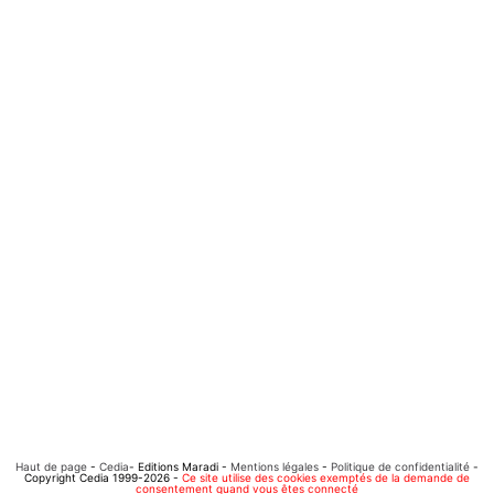
Haut de page
-
Cedia
- Editions Maradi -
Mentions légales
-
Politique de confidentialité
-
Copyright Cedia 1999-2026 -
Ce site utilise des cookies exemptés de la demande de
consentement quand vous êtes connecté