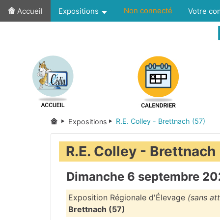
Non connecté
Accueil
Expositions
Votre c
R.E. Colley - Brettnach (57)
Expositions
R.E. Colley - Brettnach
Dimanche 6 septembre 20
Exposition Régionale d'Élevage
(sans at
Brettnach (57)