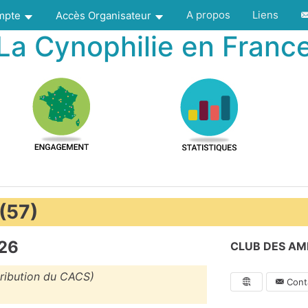
A propos
Liens
ompte
Accès Organisateur
La Cynophilie en Franc
 (57)
26
CLUB DES AM
tribution du CACS)
Conta