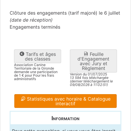
Gironde
(33)
Clôture des engagements (tarif majoré) le 6 juillet
(date de réception)
Engagements terminés
Tarifs et âges
Feuille
des classes
d'Engagement
avec Jury et
Association Canine
Règlement
Territoriale de la Gironde
demande une participation
Version du 01/07/2025
de 1 € pour Pour les frais
13 594 fois téléchargée
administratifs
(dernier téléchargement le
09/08/2026 à 11:02:51)
Statistiques avec horaire & Catalogue
interactif
Information