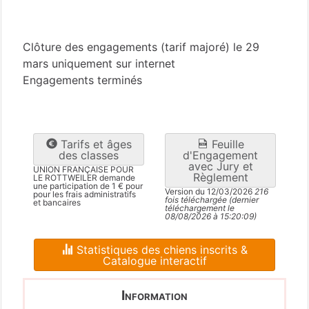
Haute-Garonne
(31)
Clôture des engagements (tarif majoré) le 29
mars uniquement sur internet
Engagements terminés
Tarifs et âges
Feuille
des classes
d'Engagement
avec Jury et
UNION FRANÇAISE POUR
Règlement
LE ROTTWEILER demande
une participation de 1 € pour
Version du 12/03/2026
216
pour les frais administratifs
fois téléchargée (dernier
et bancaires
téléchargement le
08/08/2026 à 15:20:09)
Statistiques des chiens inscrits &
Catalogue interactif
Information