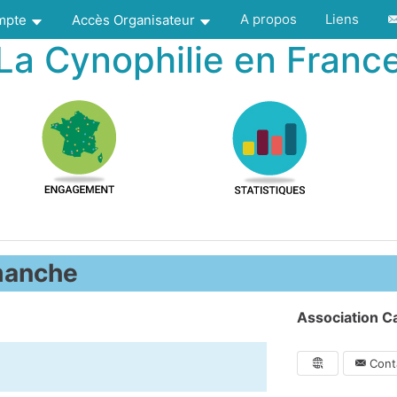
A propos
Liens
ompte
Accès Organisateur
La Cynophilie en Franc
manche
Association Ca
Conta