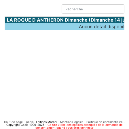
LA ROQUE D ANTHERON Dimanche (Dimanche 14 juin
Aucun detail disponibl
Haut de page
-
Cedia
- Editions Maradi -
Mentions légales
-
Politique de confidentialité
-
Copyright Cedia 1999-2026 -
Ce site utilise des cookies exemptés de la demande de
consentement quand vous êtes connecté