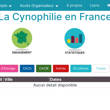
A propos
Liens
ompte
Accès Organisateur
La Cynophilie en Franc
 d'Elevage
CACS
CACIB
Autres
En clôture
Toutes
Ville
Dates
Aucun detail disponible