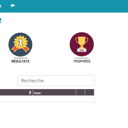
e
Dept.