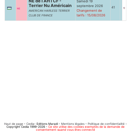
NE de l AHTCF -
Samedi 19
Terrier Nu Américain
septembre 2026
41
NE
Changement de
AMERICAN HAIRLESS TERRIER
tarifs : 15/08/2026
CLUB DE FRANCE
Haut de page
-
Cedia
- Editions Maradi -
Mentions légales
-
Politique de confidentialité
-
Copyright Cedia 1999-2026 -
Ce site utilise des cookies exemptés de la demande de
consentement quand vous êtes connecté