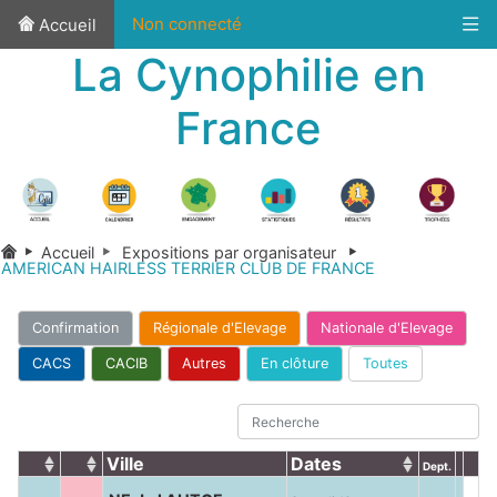
Non connecté
Accueil
La Cynophilie en
France
Accueil
Expositions par organisateur
AMERICAN HAIRLESS TERRIER CLUB DE FRANCE
Confirmation
Régionale d'Elevage
Nationale d'Elevage
CACS
CACIB
Autres
En clôture
Toutes
Ville
Dates
Dept.