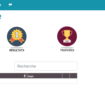
e
Dept.