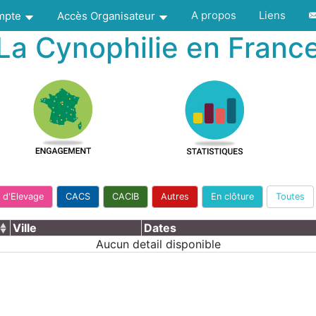
A propos
Liens
ompte
Accès Organisateur
La Cynophilie en Franc
 d'Elevage
CACS
CACIB
Autres
En clôture
Toutes
Ville
Dates
Aucun detail disponible