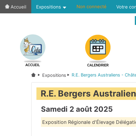
Non connecté
Accueil
Expositions
Votre c
R.E. Bergers Australiens - Châ
Expositions
R.E. Bergers Australie
Samedi 2 août 2025
Exposition Régionale d'Élevage Délé
Puy-de-Dôme
(63)