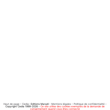
Haut de page
-
Cedia
- Editions Maradi -
Mentions légales
-
Politique de confidentialité
-
Copyright Cedia 1999-2026 -
Ce site utilise des cookies exemptés de la demande de
consentement quand vous êtes connecté