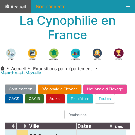
Non connecté
Accueil
La Cynophilie en
France
Accueil
Expositions par département
Meurthe-et-Moselle
Confirmation
Régionale d'Elevage
Nationale d'Elevage
CACS
CACIB
Autres
En clôture
Toutes
Ville
Dates
Dept.