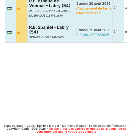
R.E. Braque de
Samedi 29 août 2026
Weimar - Labry (54)
54
Changement de tarifs
RE
AMICALE DES PROPRIETAIRES
à tout moment
DU BRAQUE DE WEIMAR
R.E. Spaniel - Labry
Samedi 29 août 2026
(54)
54
RE
Clôture : 16/08/2026
SPANIEL CLUB FRANÇAIS
Haut de page
-
Cedia
- Editions Maradi -
Mentions légales
-
Politique de confidentialité
-
Copyright Cedia 1999-2026 -
Ce site utilise des cookies exemptés de la demande de
consentement quand vous êtes connecté