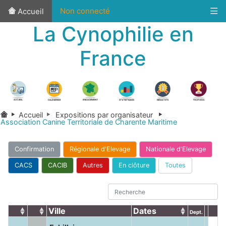
Non connecté
Accueil
La Cynophilie en
France
Accueil
Expositions par organisateur
Association Canine Territoriale de Charente Maritime
Confirmation
Régionale d'Elevage
Nationale d'Elevage
CACS
CACIB
Autres
En clôture
Toutes
Ville
Dates
Dept.