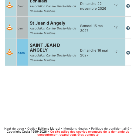
Echillais
Dimanche 22
17
Association Canine Territoriale de
Conf
novembre 2026
Charente Maritime
St Jean d Angely
Samedi 15 mai
17
Association Canine Territoriale de
Conf
2027
Charente Maritime
SAINT JEAN D
ANGELY
Dimanche 16 mai
17
CACS
2027
Association Canine Territoriale de
Charente Maritime
Haut de page
-
Cedia
- Editions Maradi -
Mentions légales
-
Politique de confidentialité
-
Copyright Cedia 1999-2026 -
Ce site utilise des cookies exemptés de la demande de
consentement quand vous êtes connecté