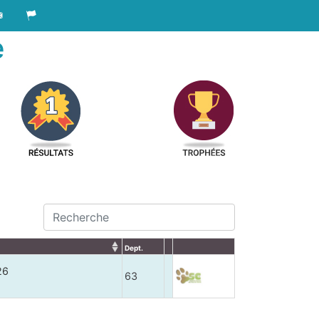
e
Dept.
26
63