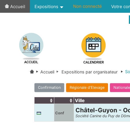
Non connecté
Accueil
Expositions
Votre c
So
Accueil
Expositions par organisateur
Confirmation
Régionale d'Elevage
Nationale
Ville
Châtel-Guyon - O
Conf
Société Canine du Puy de Dôm