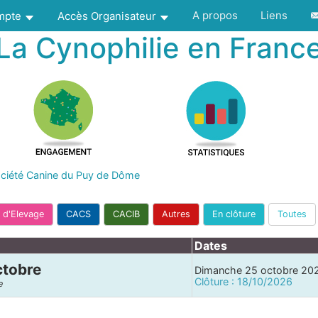
A propos
Liens
ompte
Accès Organisateur
La Cynophilie en Franc
ciété Canine du Puy de Dôme
 d'Elevage
CACS
CACIB
Autres
En clôture
Toutes
Dates
ctobre
Dimanche 25 octobre 20
Clôture : 18/10/2026
e