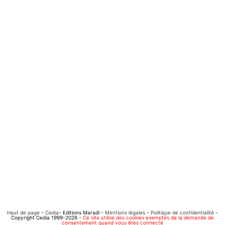
Haut de page
-
Cedia
- Editions Maradi -
Mentions légales
-
Politique de confidentialité
-
Copyright Cedia 1999-2026 -
Ce site utilise des cookies exemptés de la demande de
consentement quand vous êtes connecté