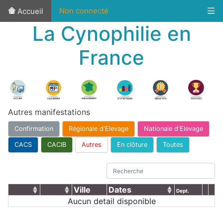
Non connecté
Accueil
La Cynophilie en
France
Autres manifestations
Confirmation
Régionale d'Elevage
Nationale d'Elevage
CACS
CACIB
Autres
En clôture
Toutes
Ville
Dates
Dept.
Aucun detail disponible