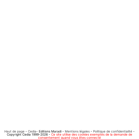
Haut de page
-
Cedia
- Editions Maradi -
Mentions légales
-
Politique de confidentialité
-
Copyright Cedia 1999-2026 -
Ce site utilise des cookies exemptés de la demande de
consentement quand vous êtes connecté