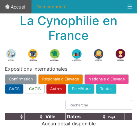
Non connecté
Accueil
La Cynophilie en
France
Expositions Internationales
Confirmation
Régionale d'Elevage
Nationale d'Elevage
CACS
CACIB
Autres
En clôture
Toutes
Ville
Dates
Dept.
Aucun detail disponible