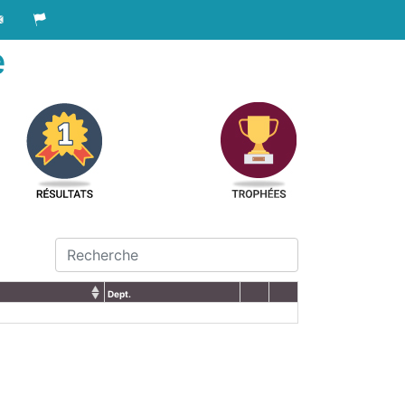
e
Dept.