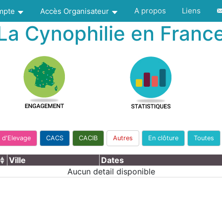
A propos
Liens
ompte
Accès Organisateur
La Cynophilie en Franc
 d'Elevage
CACS
CACIB
Autres
En clôture
Toutes
Ville
Dates
Aucun detail disponible