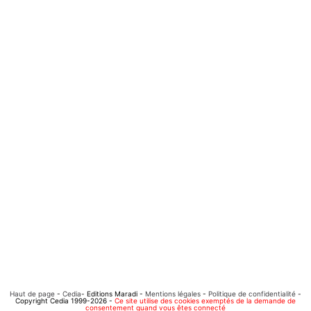
Haut de page
-
Cedia
- Editions Maradi -
Mentions légales
-
Politique de confidentialité
-
Copyright Cedia 1999-2026 -
Ce site utilise des cookies exemptés de la demande de
consentement quand vous êtes connecté