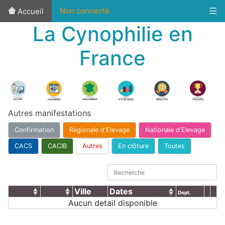
Non connecté
Accueil
La Cynophilie en
France
Autres manifestations
Confirmation
Régionale d'Elevage
Nationale d'Elevage
CACS
CACIB
Autres
En clôture
Toutes
Ville
Dates
Dept.
Aucun detail disponible