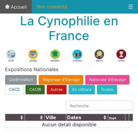
Non connecté
Accueil
La Cynophilie en
France
Expositions Nationales
Confirmation
Régionale d'Elevage
Nationale d'Elevage
CACS
CACIB
Autres
En clôture
Toutes
Ville
Dates
Dept.
Aucun detail disponible