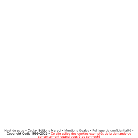
Haut de page
-
Cedia
- Editions Maradi -
Mentions légales
-
Politique de confidentialité
-
Copyright Cedia 1999-2026 -
Ce site utilise des cookies exemptés de la demande de
consentement quand vous êtes connecté