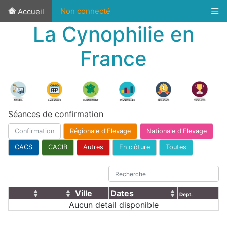
Non connecté
Accueil
La Cynophilie en
France
Séances de confirmation
Confirmation
Régionale d'Elevage
Nationale d'Elevage
CACS
CACIB
Autres
En clôture
Toutes
Ville
Dates
Dept.
Aucun detail disponible