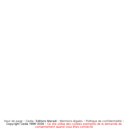
Haut de page
-
Cedia
- Editions Maradi -
Mentions légales
-
Politique de confidentialité
-
Copyright Cedia 1999-2026 -
Ce site utilise des cookies exemptés de la demande de
consentement quand vous êtes connecté