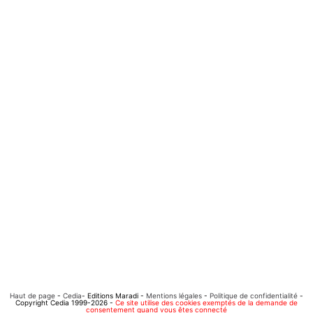
Haut de page
-
Cedia
- Editions Maradi -
Mentions légales
-
Politique de confidentialité
-
Copyright Cedia 1999-2026 -
Ce site utilise des cookies exemptés de la demande de
consentement quand vous êtes connecté