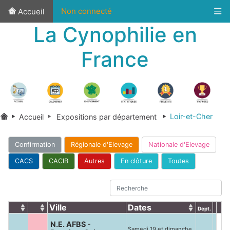
Non connecté
Accueil
La Cynophilie en
France
Loir-et-Cher
Accueil
Expositions par département
Confirmation
Régionale d'Elevage
Nationale d'Elevage
CACS
CACIB
Autres
En clôture
Toutes
Ville
Dates
Dept.
N.E. AFBS -
Samedi 19 et dimanche