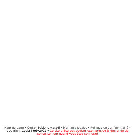
Haut de page
-
Cedia
- Editions Maradi -
Mentions légales
-
Politique de confidentialité
-
Copyright Cedia 1999-2026 -
Ce site utilise des cookies exemptés de la demande de
consentement quand vous êtes connecté