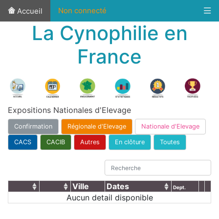
Non connecté
Accueil
La Cynophilie en
France
Expositions Nationales d'Elevage
Confirmation
Régionale d'Elevage
Nationale d'Elevage
CACS
CACIB
Autres
En clôture
Toutes
Ville
Dates
Dept.
Aucun detail disponible