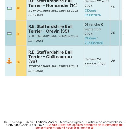
R.E. Staffordshire Bull
Samedi 22 août
Terrier - Normandie (14)
2026
14
RE
Clôture :
STAFFORDSHIRE BULL TERRIER CLUB
9/08/2026
DE FRANCE
Dimanche 6
R.E. Staffordshire Bull
septembre
Terrier - Crevin (35)
35
2026
RE
STAFFORDSHIRE BULL TERRIER CLUB
Clôture :
DE FRANCE
23/08/2026
R.E. Staffordshire Bull
Terrier - Châteauroux
Samedi 24
(36)
36
RE
octobre 2026
STAFFORDSHIRE BULL TERRIER CLUB
DE FRANCE
Haut de page
-
Cedia
- Editions Maradi -
Mentions légales
-
Politique de confidentialité
-
Copyright Cedia 1999-2026 -
Ce site utilise des cookies exemptés de la demande de
consentement quand vous êtes connecté