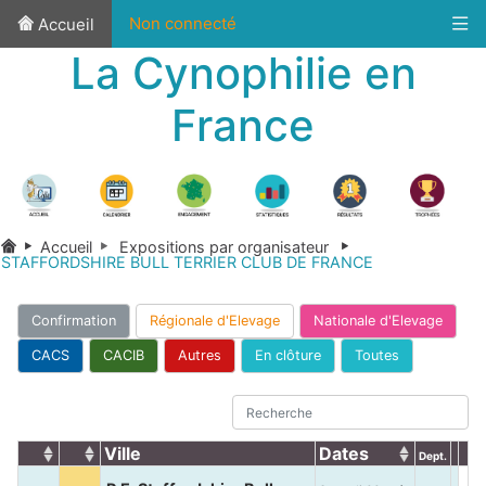
Non connecté
Accueil
La Cynophilie en
France
Accueil
Expositions par organisateur
STAFFORDSHIRE BULL TERRIER CLUB DE FRANCE
Confirmation
Régionale d'Elevage
Nationale d'Elevage
CACS
CACIB
Autres
En clôture
Toutes
Ville
Dates
Dept.