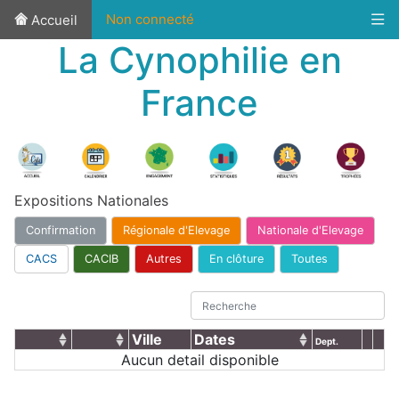
Non connecté
Accueil
La Cynophilie en
France
Expositions Nationales
Confirmation
Régionale d'Elevage
Nationale d'Elevage
CACS
CACIB
Autres
En clôture
Toutes
Ville
Dates
Dept.
Aucun detail disponible