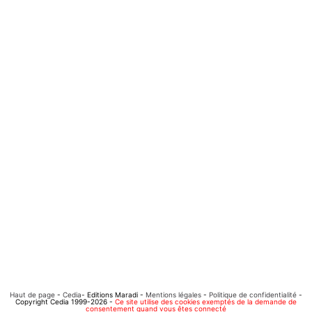
Haut de page
-
Cedia
- Editions Maradi -
Mentions légales
-
Politique de confidentialité
-
Copyright Cedia 1999-2026 -
Ce site utilise des cookies exemptés de la demande de
consentement quand vous êtes connecté