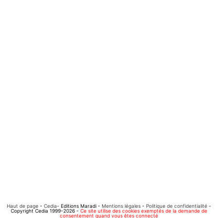
Haut de page
-
Cedia
- Editions Maradi -
Mentions légales
-
Politique de confidentialité
-
Copyright Cedia 1999-2026 -
Ce site utilise des cookies exemptés de la demande de
consentement quand vous êtes connecté