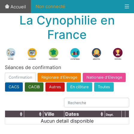
Non connecté
Accueil
La Cynophilie en
France
Séances de confirmation
Confirmation
Régionale d'Elevage
Nationale d'Elevage
CACS
CACIB
Autres
En clôture
Toutes
Ville
Dates
Dept.
Aucun detail disponible