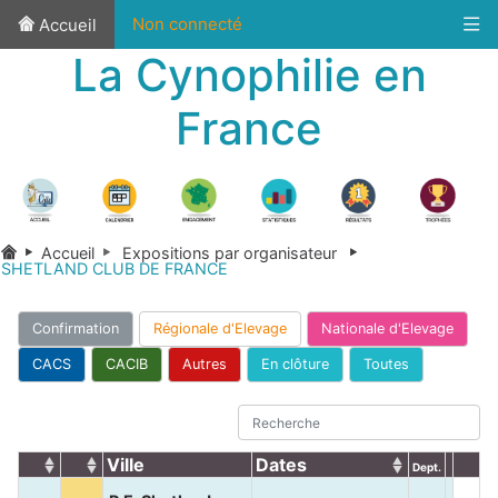
Non connecté
Accueil
La Cynophilie en
France
Accueil
Expositions par organisateur
SHETLAND CLUB DE FRANCE
Confirmation
Régionale d'Elevage
Nationale d'Elevage
CACS
CACIB
Autres
En clôture
Toutes
Ville
Dates
Dept.