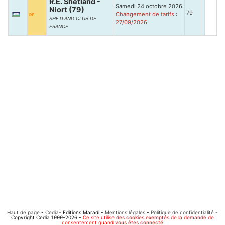
R.E. Shetland -
Samedi 24 octobre 2026
Niort (79)
79
Changement de tarifs :
RE
SHETLAND CLUB DE
27/09/2026
FRANCE
Haut de page
-
Cedia
- Editions Maradi -
Mentions légales
-
Politique de confidentialité
-
Copyright Cedia 1999-2026 -
Ce site utilise des cookies exemptés de la demande de
consentement quand vous êtes connecté