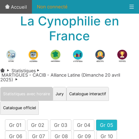
Non connecté
Accueil
La Cynophilie en
France
Statistiques
MARTIGUES - CACIB - Alliance Latine (Dimanche 20 avril
2025)
Statistiques avec horaire
Jury
Catalogue interactif
Catalogue officiel
Gr 01
Gr 02
Gr 03
Gr 04
Gr 05
Gr 06
Gr 07
Gr 08
Gr 09
Gr 10