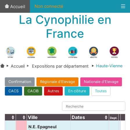
Non connecté
Accueil
La Cynophilie en
France
Haute-Vienne
Accueil
Expositions par département
Confirmation
Régionale d'Elevage
Nationale d'Elevage
CACS
CACIB
Autres
En clôture
Toutes
Ville
Dates
Dept.
N.E. Epagneul