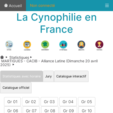
Non connecté
Accueil
La Cynophilie en
France
Statistiques
MARTIGUES - CACIB - Alliance Latine (Dimanche 20 avril
2025)
Statistiques avec horaire
Jury
Catalogue interactif
Catalogue officiel
Gr 01
Gr 02
Gr 03
Gr 04
Gr 05
Gr 06
Gr 07
Gr 08
Gr 09
Gr 10