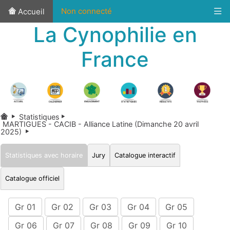
Non connecté
Accueil
La Cynophilie en
France
Statistiques
MARTIGUES - CACIB - Alliance Latine (Dimanche 20 avril
2025)
Statistiques avec horaire
Jury
Catalogue interactif
Catalogue officiel
Gr 01
Gr 02
Gr 03
Gr 04
Gr 05
Gr 06
Gr 07
Gr 08
Gr 09
Gr 10