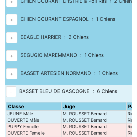
CHIEN COURANT D'ISTRIE à Poil Ras : 2 Chiens
+
CHIEN COURANT ESPAGNOL : 1 Chiens
+
BEAGLE HARRIER : 2 Chiens
+
SEGUGIO MAREMMANO : 1 Chiens
+
BASSET ARTESIEN NORMAND : 1 Chiens
+
BASSET BLEU DE GASCOGNE : 6 Chiens
-
Classe
Juge
Pas
JEUNE Mâle
M. ROUSSET Bernard
Ring
OUVERTE Mâle
M. ROUSSET Bernard
Ring
PUPPY Femelle
M. ROUSSET Bernard
Ring
OUVERTE Femelle
M. ROUSSET Bernard
Ring