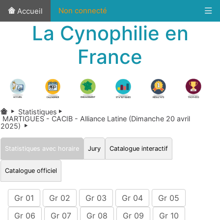
Non connecté
Accueil
La Cynophilie en
France
Statistiques
MARTIGUES - CACIB - Alliance Latine (Dimanche 20 avril
2025)
Statistiques avec horaire
Jury
Catalogue interactif
Catalogue officiel
Gr 01
Gr 02
Gr 03
Gr 04
Gr 05
Gr 06
Gr 07
Gr 08
Gr 09
Gr 10