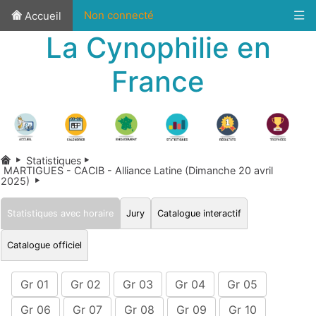
Non connecté
Accueil
La Cynophilie en
France
Statistiques
MARTIGUES - CACIB - Alliance Latine (Dimanche 20 avril
2025)
Statistiques avec horaire
Jury
Catalogue interactif
Catalogue officiel
Gr 01
Gr 02
Gr 03
Gr 04
Gr 05
Gr 06
Gr 07
Gr 08
Gr 09
Gr 10