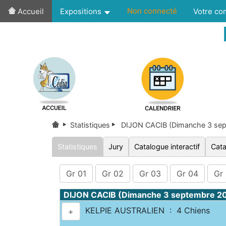
Non connecté
Accueil
Expositions
Votre c
Statistiques
DIJON CACIB (Dimanche 3 se
Statistiques
Jury
Catalogue interactif
Cata
Gr 01
Gr 02
Gr 03
Gr 04
Gr
DIJON CACIB (Dimanche 3 septembre 2
KELPIE AUSTRALIEN : 4 Chiens
+