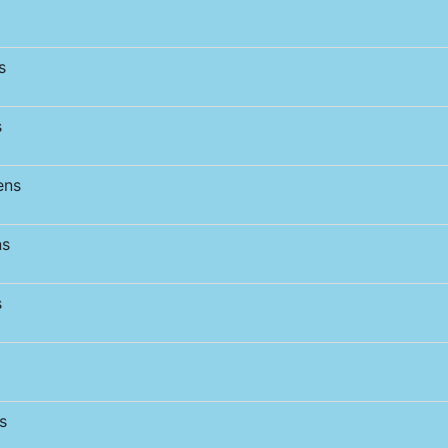
s
s
ens
ns
s
s