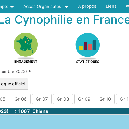
A propos
Liens
ompte
Accès Organisateur
La Cynophilie en Franc
ptembre 2023)
logue officiel
 05
Gr 06
Gr 07
Gr 08
Gr 09
Gr 10
Gr 1
023) : 1067 Chiens