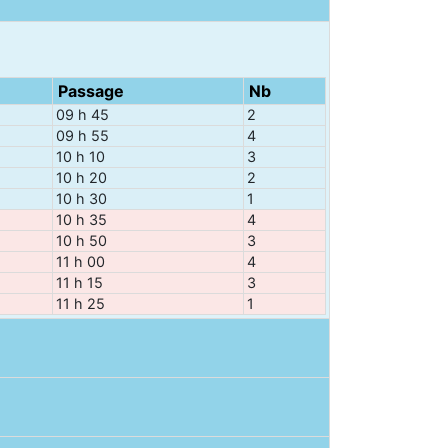
Passage
Nb
09 h 45
2
09 h 55
4
10 h 10
3
10 h 20
2
10 h 30
1
10 h 35
4
10 h 50
3
11 h 00
4
11 h 15
3
11 h 25
1