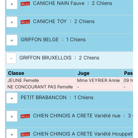
CANICHE NAIN Fauve : 2 Chiens
+
CANICHE TOY : 2 Chiens
+
GRIFFON BELGE : 1 Chiens
+
GRIFFON BRUXELLOIS : 2 Chiens
-
Classe
Juge
Pass
JEUNE Femelle
Mme VEYRIER Annie
09 h 3
NE CONCOURANT PAS Femelle
-
-
PETIT BRABANCON : 1 Chiens
+
CHIEN CHINOIS A CRETE Variété nue : 3 Ch
+
CHIEN CHINOIS A CRETE Variété Houppette
+