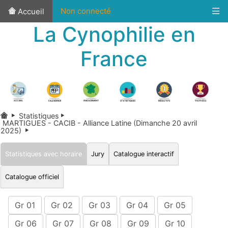
Non connecté
Accueil
La Cynophilie en
France
Statistiques
MARTIGUES - CACIB - Alliance Latine (Dimanche 20 avril
2025)
Statistiques avec horaire
Jury
Catalogue interactif
Catalogue officiel
Gr 01
Gr 02
Gr 03
Gr 04
Gr 05
Gr 06
Gr 07
Gr 08
Gr 09
Gr 10