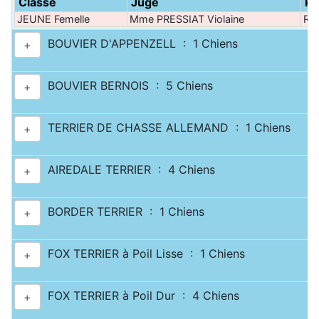
Classe
Juge
Pa
JEUNE Femelle
Mme PRESSIAT Violaine
Rin
BOUVIER D'APPENZELL : 1 Chiens
+
BOUVIER BERNOIS : 5 Chiens
+
TERRIER DE CHASSE ALLEMAND : 1 Chiens
+
AIREDALE TERRIER : 4 Chiens
+
BORDER TERRIER : 1 Chiens
+
FOX TERRIER à Poil Lisse : 1 Chiens
+
FOX TERRIER à Poil Dur : 4 Chiens
+